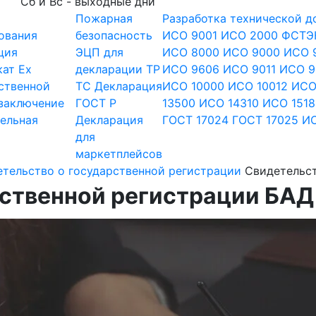
Сб и Вс - выходные дни
Пожарная
Разработка технической 
ования
безопасность
ИСО 9001
ИСО 2000
ФСТЭ
ция
ЭЦП для
ИСО 8000
ИСО 9000
ИСО 
ат Ex
декларации
ТР
ИСО 9606
ИСО 9011
ИСО 9
ственной
ТС
Декларация
ИСО 10000
ИСО 10012
ИСО
заключение
ГОСТ Р
13500
ИСО 14310
ИСО 1518
ельная
Декларация
ГОСТ 17024
ГОСТ 17025
ИС
для
маркетплейсов
тельство о государственной регистрации
Свидетельст
ственной регистрации БАД