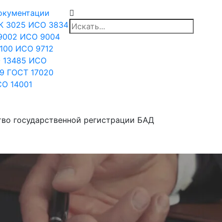
документации
К 3025
ИСО 3834
9002
ИСО 9004
100
ИСО 9712
 13485
ИСО
9
ГОСТ 17020
О 14001
во государственной регистрации БАД