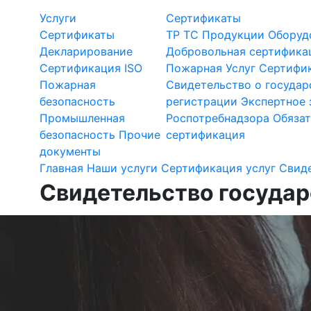
Услуги
Сертификаты
Сертификаты
ТР ТС
Продукции
Оборуд
Декларирование
Добровольная сертифика
Сертификация ISO
Пожарная
Услуг
Сертифик
Пожарная
Свидетельство о государ
безопасность
регистрации
Экспертное 
Промышленная
Роспотребнадзора
Обязат
безопасность
Прочие
сертификация
документы
Главная
Наши услуги
Сертификация услуг
Свиде
Свидетельство государ