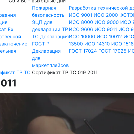
Сб и Вс - выходные дни
Пожарная
Разработка технической 
ования
безопасность
ИСО 9001
ИСО 2000
ФСТЭ
ция
ЭЦП для
ИСО 8000
ИСО 9000
ИСО 
ат Ex
декларации
ТР
ИСО 9606
ИСО 9011
ИСО 9
ственной
ТС
Декларация
ИСО 10000
ИСО 10012
ИСО
заключение
ГОСТ Р
13500
ИСО 14310
ИСО 1518
ельная
Декларация
ГОСТ 17024
ГОСТ 17025
ИС
для
маркетплейсов
ификат ТР ТС
Сертификат ТР ТС 019 2011
2011