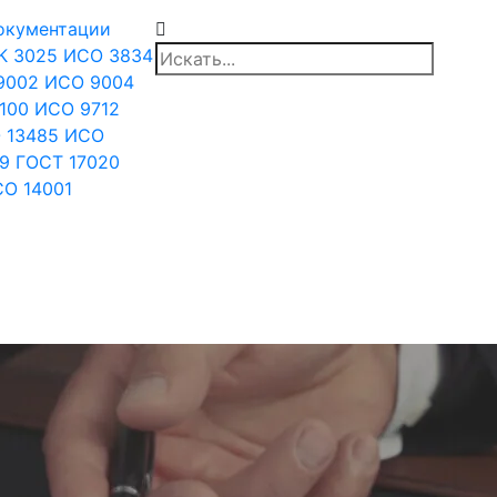
документации
К 3025
ИСО 3834
9002
ИСО 9004
100
ИСО 9712
 13485
ИСО
9
ГОСТ 17020
О 14001