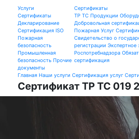
Услуги
Сертификаты
Сертификаты
ТР ТС
Продукции
Оборуд
Декларирование
Добровольная сертифика
Сертификация ISO
Пожарная
Услуг
Сертифик
Пожарная
Свидетельство о государ
безопасность
регистрации
Экспертное 
Промышленная
Роспотребнадзора
Обязат
безопасность
Прочие
сертификация
документы
Главная
Наши услуги
Сертификация услуг
Серт
Сертификат ТР ТС 019 